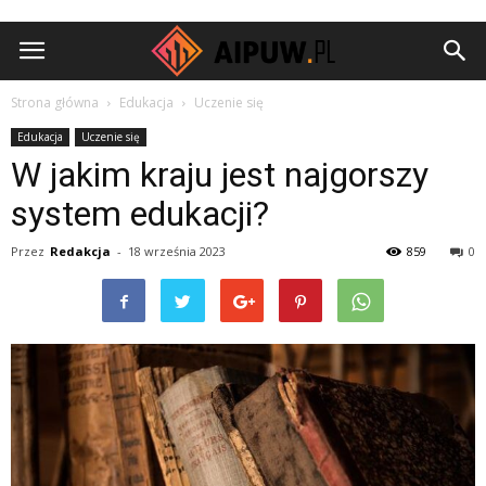
Aipuw.pl
Strona główna
Edukacja
Uczenie się
Edukacja
Uczenie się
W jakim kraju jest najgorszy
system edukacji?
Przez
Redakcja
-
18 września 2023
859
0