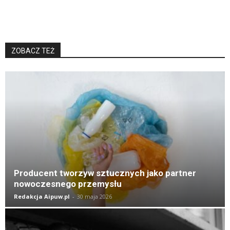
ZOBACZ TEŻ
K
Producent tworzyw sztucznych jako partner
nowoczesnego przemysłu
Redakcja Aipuw.pl
-
30 maja 2026