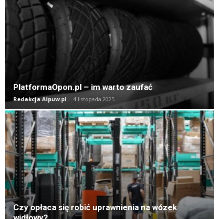
PlatformaOpon.pl – im warto zaufać
Redakcja Aipuw.pl
-
4 listopada 2025
Czy opłaca się robić uprawnienia na wózek
widłowy?