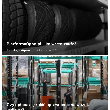
PlatformaOpon.pl – im warto zaufać
Redakcja Aipuw.pl
-
4 listopada 2025
Czy opłaca się robić uprawnienia na wózek
widłowy?