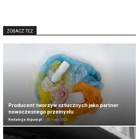
ZOBACZ TEŻ
K
Producent tworzyw sztucznych jako partner
nowoczesnego przemysłu
Redakcja Aipuw.pl
-
30 maja 2026