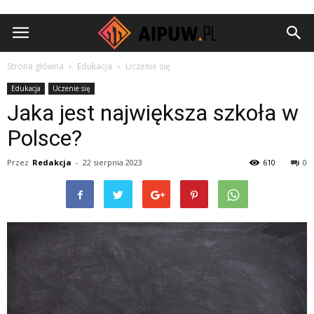
Aipuw.pl
Strona główna
Edukacja
Uczenie się
Edukacja
Uczenie się
Jaka jest największa szkoła w
Polsce?
Przez
Redakcja
-
22 sierpnia 2023
610
0