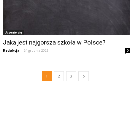
Uczenie się
Jaka jest najgorsza szkoła w Polsce?
Redakcja
-
24 grudnia 2023
0
1
2
3