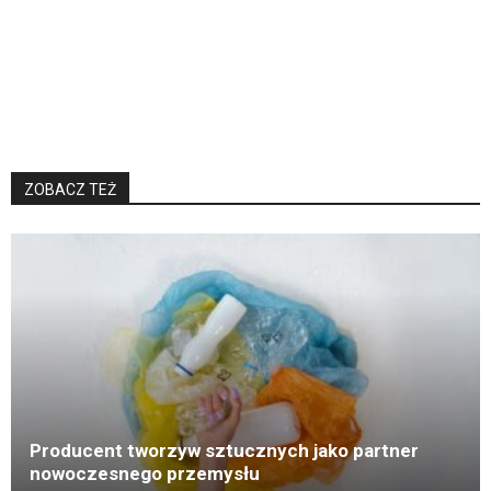
ZOBACZ TEŻ
K
Producent tworzyw sztucznych jako partner
nowoczesnego przemysłu