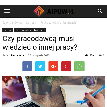
Aipuw.pl
Strona główna
Kariera
Praca w różnych branżach
Kariera
Praca w różnych branżach
Czy pracodawcą musi
wiedzieć o innej pracy?
Przez
Redakcja
-
25 listopada 2023
729
0