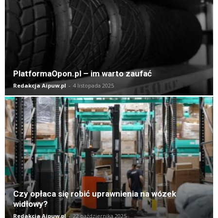
PlatformaOpon.pl – im warto zaufać
Redakcja Aipuw.pl
-
4 listopada 2025
Czy opłaca się robić uprawnienia na wózek
widłowy?
Redakcja Aipuw.pl
-
22 października 2025