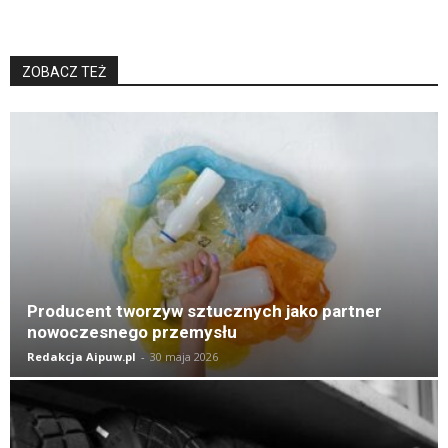
ZOBACZ TEŻ
K
Producent tworzyw sztucznych jako partner
nowoczesnego przemysłu
Redakcja Aipuw.pl
-
30 maja 2026