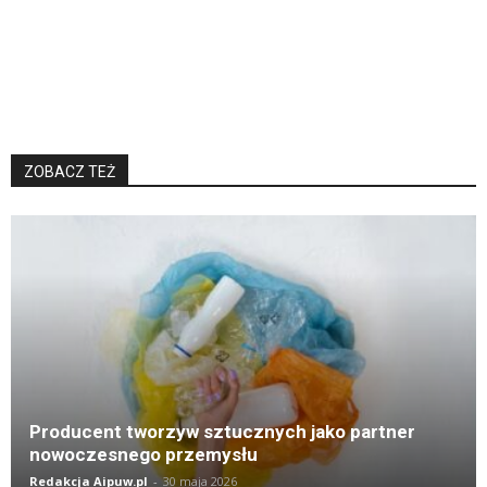
ZOBACZ TEŻ
K
Producent tworzyw sztucznych jako partner
nowoczesnego przemysłu
Redakcja Aipuw.pl
-
30 maja 2026