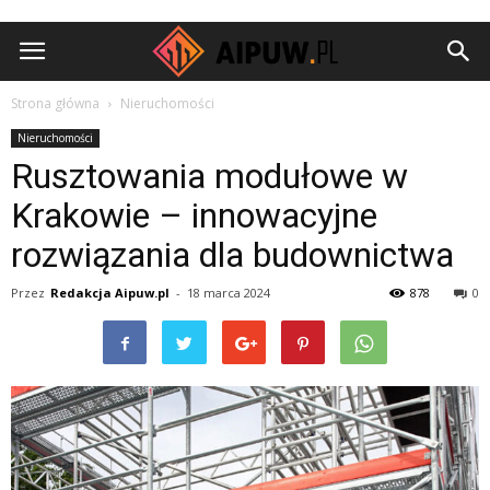
Aipuw.pl
Strona główna
Nieruchomości
Nieruchomości
Rusztowania modułowe w
Krakowie – innowacyjne
rozwiązania dla budownictwa
Przez
Redakcja Aipuw.pl
-
18 marca 2024
878
0