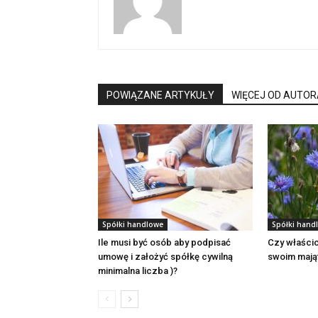
POWIĄZANE ARTYKUŁY
WIĘCEJ OD AUTOR
Spółki handlowe
Spółki hand
Ile musi być osób aby podpisać
Czy właścic
umowę i założyć spółkę cywilną
swoim mają
minimalna liczba )?