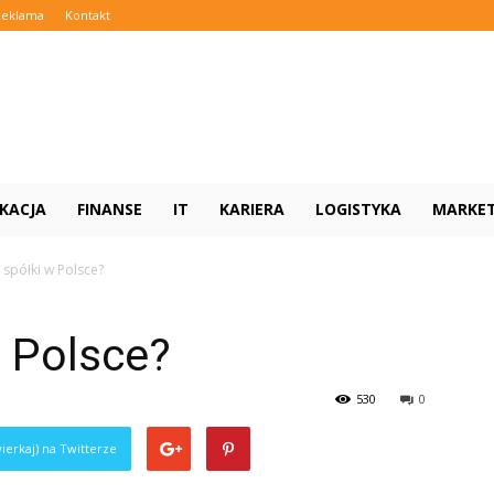
Reklama
Kontakt
KACJA
FINANSE
IT
KARIERA
LOGISTYKA
MARKE
ą spółki w Polsce?
w Polsce?
530
0
ierkaj) na Twitterze