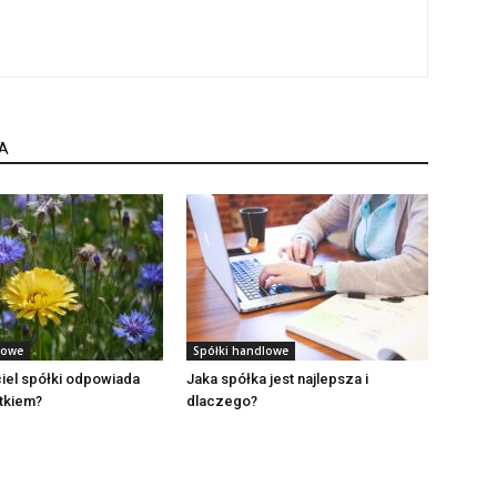
A
lowe
Spółki handlowe
iel spółki odpowiada
Jaka spółka jest najlepsza i
tkiem?
dlaczego?