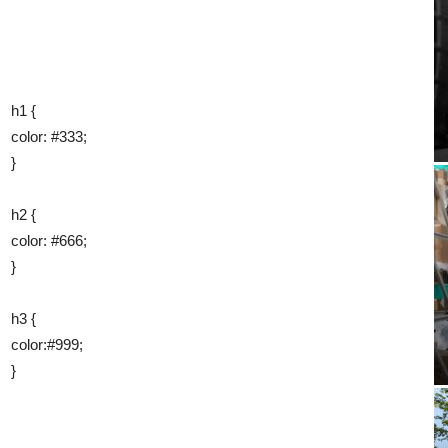
h1 {
color: #333;
}
h2 {
color: #666;
}
h3 {
color:#999;
}