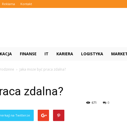
Reklama
Kontakt
KACJA
FINANSE
IT
KARIERA
LOGISTYKA
MARKE
 rodzinne
Jaka może być praca zdalna?
raca zdalna?
671
0
ierkaj) na Twitterze