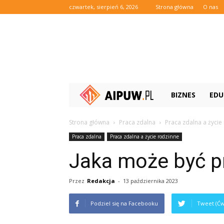
czwartek, sierpień 6, 2026
Strona główna
O nas
Aipuw.pl
BIZNES
EDU
Strona główna
Praca zdalna
Praca zdalna a życie
Praca zdalna
Praca zdalna a życie rodzinne
Jaka może być p
Przez
Redakcja
-
13 października 2023
Podziel się na Facebooku
Tweet (Ćw