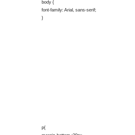
body {
font-family: Arial, sans-serif;
}
p{