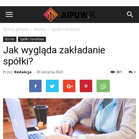
Aipuw.pl
Strona główna
Biznes
Spółki handlowe
Biznes
Spółki handlowe
Jak wygląda zakładanie
spółki?
Przez
Redakcja
-
20 sierpnia 2023
691
0