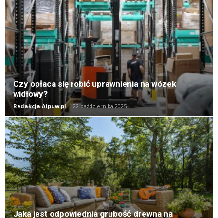
Czy opłaca się robić uprawnienia na wózek
widłowy?
Redakcja Aipuw.pl
-
22 października 2025
Jaka jest odpowiednia grubość drewna na