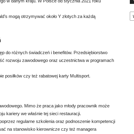
o w danym kraju. W Polsce od stycznia 2021 roku
Ka
ld’s mogą otrzymywać około Y złotych za każdą
ń
ęp do różnych świadczeń i benefitów. Przedsiębiorstwo
wość rozwoju zawodowego oraz uczestnictwa w programach
 posiłków czy też rabatowej karty Multisport.
awodowego. Mimo że praca jako młody pracownik może
u kariery we właśnie tej sieci restauracji.
poprzez regularne szkolenia oraz podnoszenie kompetencji
ć na stanowisko kierownicze czy też managera