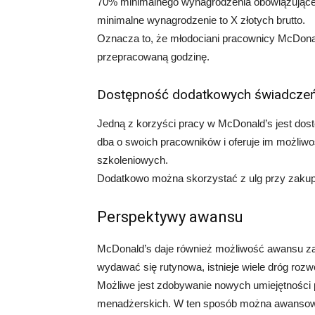
70% minimalnego wynagrodzenia obowiązująceg
minimalne wynagrodzenie to X złotych brutto.
Oznacza to, że młodociani pracownicy McDona
przepracowaną godzinę.
Dostępność dodatkowych świadcze
Jedną z korzyści pracy w McDonald’s jest dost
dba o swoich pracowników i oferuje im możli
szkoleniowych.
Dodatkowo można skorzystać z ulg przy zakupie
Perspektywy awansu
McDonald’s daje również możliwość awansu z
wydawać się rutynowa, istnieje wiele dróg rozwoj
Możliwe jest zdobywanie nowych umiejętności 
menadżerskich. W ten sposób można awansowa