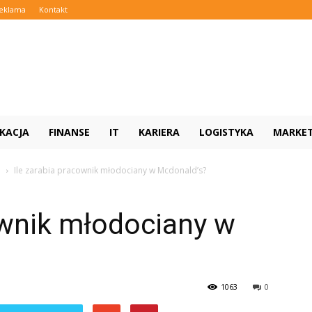
eklama
Kontakt
KACJA
FINANSE
IT
KARIERA
LOGISTYKA
MARKE
e
Ile zarabia pracownik młodociany w Mcdonald’s?
ownik młodociany w
1063
0