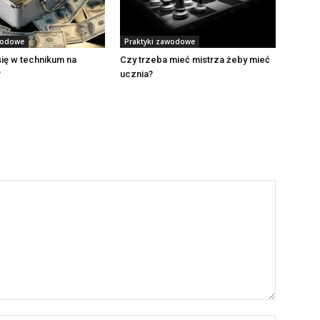
wodowe
Praktyki zawodowe
 się w technikum na
Czy trzeba mieć mistrza żeby mieć
?
ucznia?