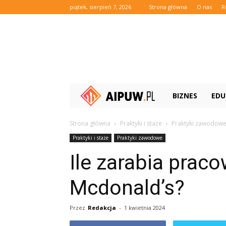
piątek, sierpień 7, 2026
Strona główna
O nas
R
Aipuw.pl
BIZNES
EDU
Strona główna
Praktyki i staże
Praktyki zawodow
Praktyki i staże
Praktyki zawodowe
Ile zarabia prac
Mcdonald’s?
Przez
Redakcja
-
1 kwietnia 2024