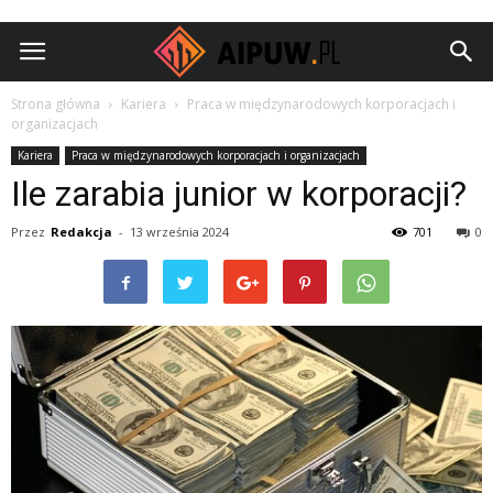
Aipuw.pl
Strona główna
Kariera
Praca w międzynarodowych korporacjach i
organizacjach
Kariera
Praca w międzynarodowych korporacjach i organizacjach
Ile zarabia junior w korporacji?
Przez
Redakcja
-
13 września 2024
701
0