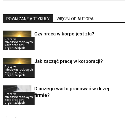
POWIĄZANE ARTYKUŁY
WIĘCEJ OD AUTORA
Czy praca w korpo jest zła?
Praca w
międzynarodowych
korporacjach i
organizacjach
Jak zacząć pracę w korporacji?
Praca w
międzynarodowych
korporacjach i
organizacjach
Dlaczego warto pracować w dużej
Praca w
firmie?
międzynarodowych
korporacjach i
organizacjach