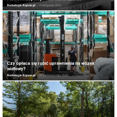
Redakcja Aipuw.pl
-
4 listopada 2025
Czy opłaca się robić uprawnienia na wózek
widłowy?
Redakcja Aipuw.pl
-
22 października 2025