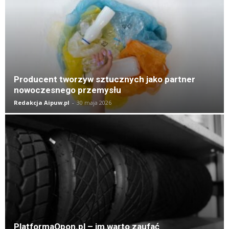
K
Producent tworzyw sztucznych jako partner
nowoczesnego przemysłu
Redakcja Aipuw.pl
-
30 maja 2026
PlatformaOpon.pl – im warto zaufać