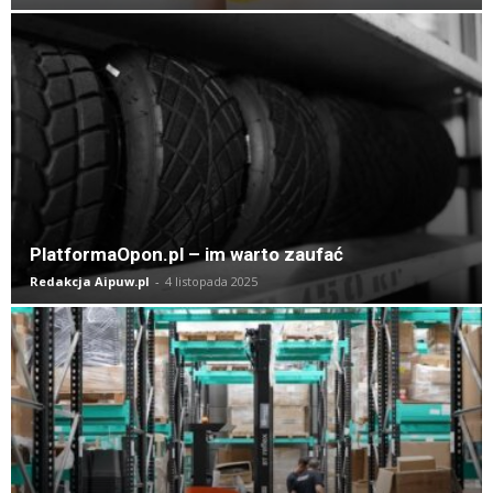
PlatformaOpon.pl – im warto zaufać
Redakcja Aipuw.pl
-
4 listopada 2025