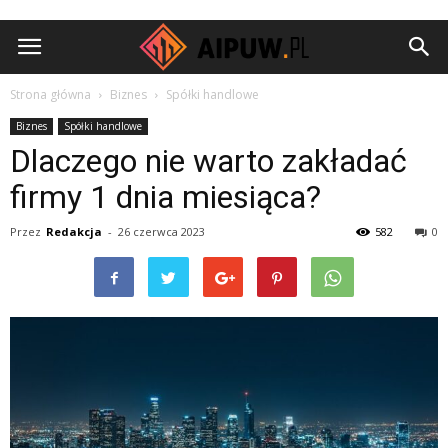
Aipuw.pl
Strona główna
Biznes
Spółki handlowe
Biznes
Spółki handlowe
Dlaczego nie warto zakładać
firmy 1 dnia miesiąca?
Przez
Redakcja
-
26 czerwca 2023
582
0