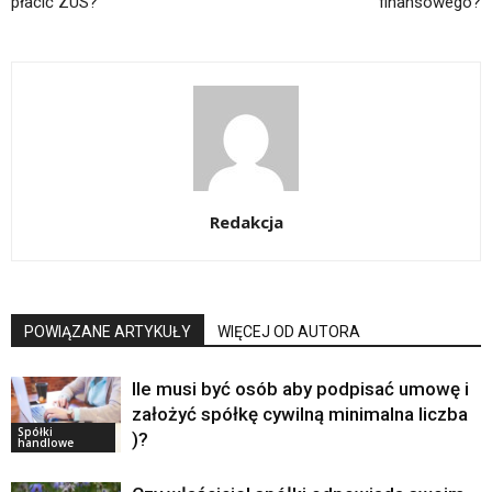
płacić ZUS?
finansowego?
Redakcja
POWIĄZANE ARTYKUŁY
WIĘCEJ OD AUTORA
Ile musi być osób aby podpisać umowę i
założyć spółkę cywilną minimalna liczba
Spółki
)?
handlowe