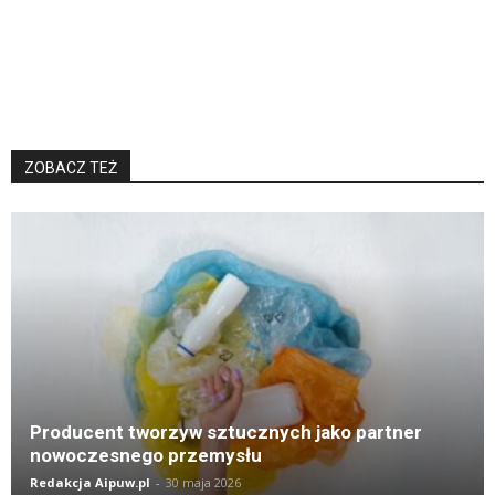
ZOBACZ TEŻ
K
Producent tworzyw sztucznych jako partner
nowoczesnego przemysłu
Redakcja Aipuw.pl
-
30 maja 2026