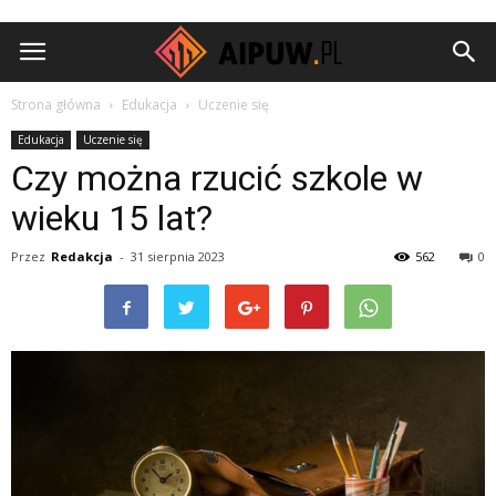
Aipuw.pl
Strona główna
Edukacja
Uczenie się
Edukacja
Uczenie się
Czy można rzucić szkole w
wieku 15 lat?
Przez
Redakcja
-
31 sierpnia 2023
562
0