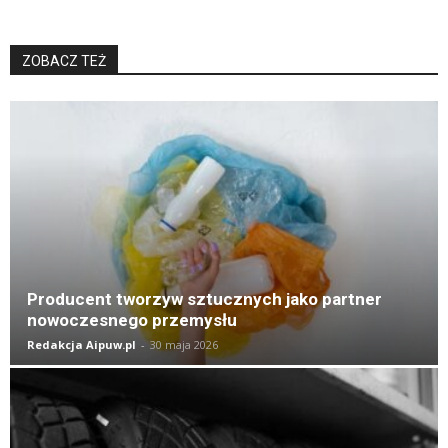
ZOBACZ TEŻ
K
Producent tworzyw sztucznych jako partner
nowoczesnego przemysłu
Redakcja Aipuw.pl
-
30 maja 2026