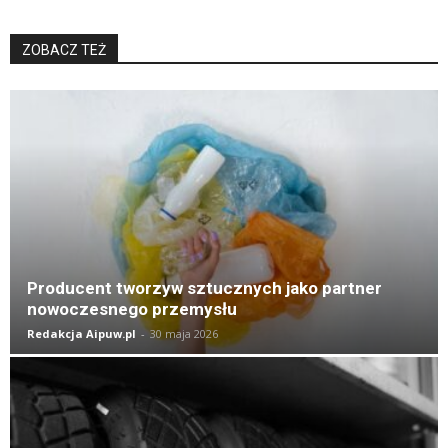
ZOBACZ TEŻ
K
Producent tworzyw sztucznych jako partner
nowoczesnego przemysłu
Redakcja Aipuw.pl
-
30 maja 2026