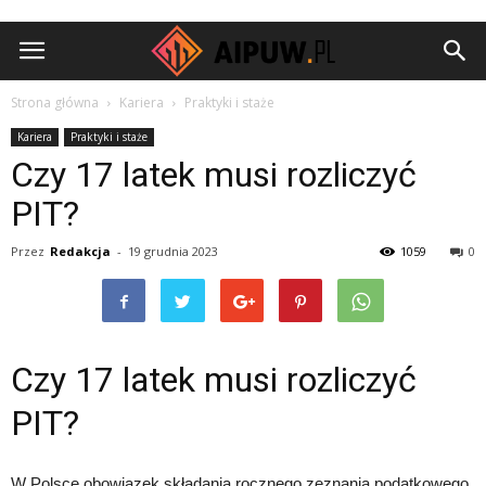
Aipuw.pl
Strona główna
Kariera
Praktyki i staże
Kariera
Praktyki i staże
Czy 17 latek musi rozliczyć
PIT?
Przez
Redakcja
-
19 grudnia 2023
1059
0
Czy 17 latek musi rozliczyć
PIT?
W Polsce obowiązek składania rocznego zeznania podatkowego