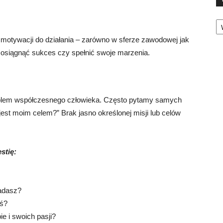
Ka
 motywacji do działania – zarówno w sferze zawodowej jak
o osiągnąć sukces czy spełnić swoje marzenia.
oblem współczesnego człowieka. Często pytamy samych
est moim celem?” Brak jasno określonej misji lub celów
stię:
iadasz?
eś?
ie i swoich pasji?