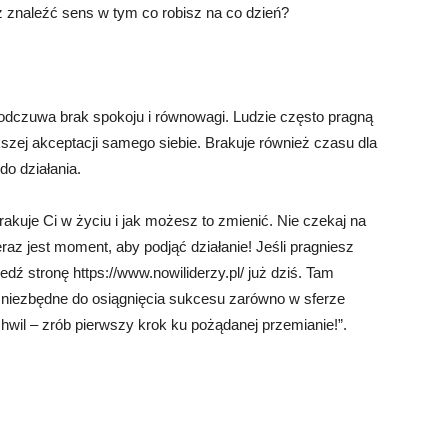
z znaleźć sens w tym co robisz na co dzień?
odczuwa brak spokoju i równowagi. Ludzie często pragną
szej akceptacji samego siebie. Brakuje również czasu dla
do działania.
akuje Ci w życiu i jak możesz to zmienić. Nie czekaj na
az jest moment, aby podjąć działanie! Jeśli pragniesz
edź stronę https://www.nowiliderzy.pl/ już dziś. Tam
 niezbędne do osiągnięcia sukcesu zarówno w sferze
chwil – zrób pierwszy krok ku pożądanej przemianie!”.