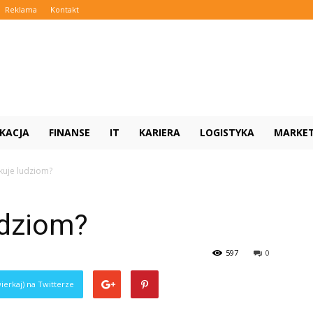
Reklama
Kontakt
KACJA
FINANSE
IT
KARIERA
LOGISTYKA
MARKE
kuje ludziom?
udziom?
597
0
ierkaj) na Twitterze