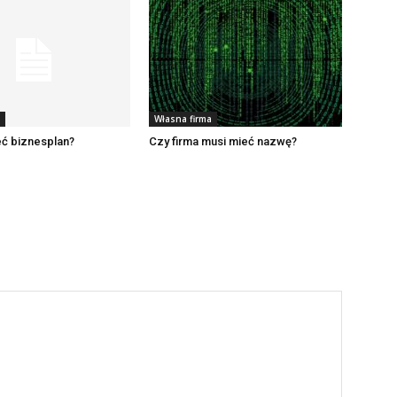
Własna firma
eć biznesplan?
Czy firma musi mieć nazwę?