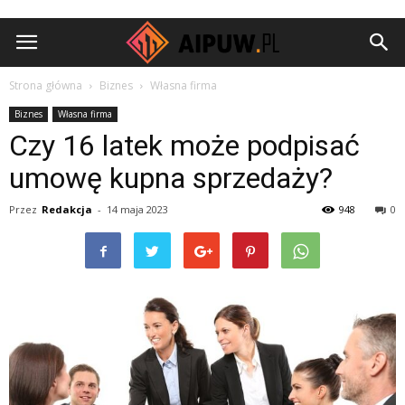
Aipuw.pl
Strona główna
Biznes
Własna firma
Biznes
Własna firma
Czy 16 latek może podpisać
umowę kupna sprzedaży?
Przez
Redakcja
-
14 maja 2023
948
0