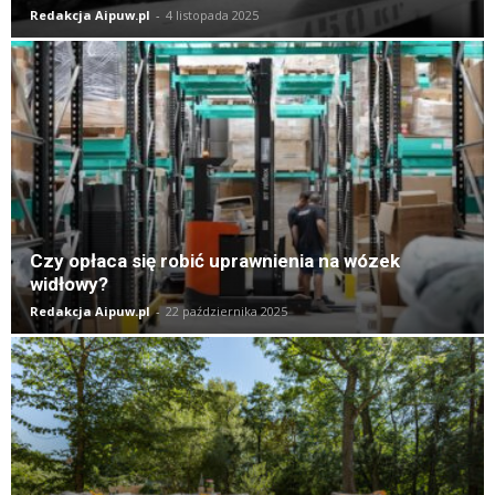
Redakcja Aipuw.pl
-
4 listopada 2025
Czy opłaca się robić uprawnienia na wózek
widłowy?
Redakcja Aipuw.pl
-
22 października 2025