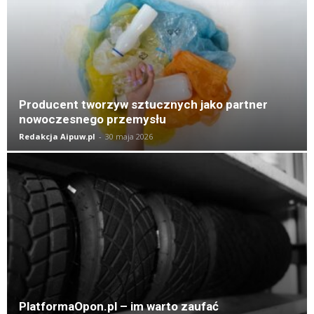
K
Producent tworzyw sztucznych jako partner
nowoczesnego przemysłu
Redakcja Aipuw.pl
-
30 maja 2026
PlatformaOpon.pl – im warto zaufać