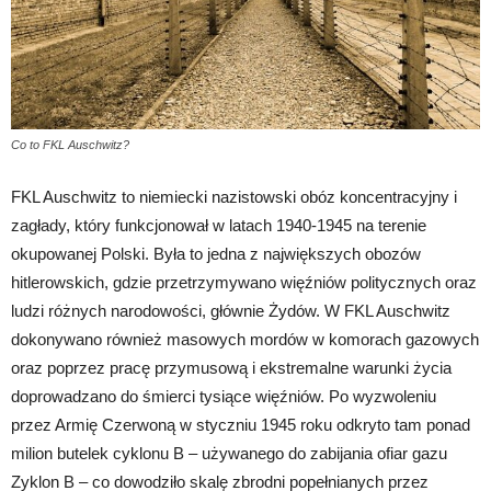
Co to FKL Auschwitz?
FKL Auschwitz to niemiecki nazistowski obóz koncentracyjny i
zagłady, który funkcjonował w latach 1940-1945 na terenie
okupowanej Polski. Była to jedna z największych obozów
hitlerowskich, gdzie przetrzymywano więźniów politycznych oraz
ludzi różnych narodowości, głównie Żydów. W FKL Auschwitz
dokonywano również masowych mordów w komorach gazowych
oraz poprzez pracę przymusową i ekstremalne warunki życia
doprowadzano do śmierci tysiące więźniów. Po wyzwoleniu
przez Armię Czerwoną w styczniu 1945 roku odkryto tam ponad
milion butelek cyklonu B – używanego do zabijania ofiar gazu
Zyklon B – co dowodziło skalę zbrodni popełnianych przez