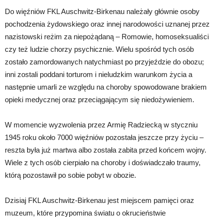
Do więźniów FKL Auschwitz-Birkenau należały głównie osoby
pochodzenia żydowskiego oraz innej narodowości uznanej przez
nazistowski reżim za niepożądaną – Romowie, homoseksualiści
czy też ludzie chorzy psychicznie. Wielu spośród tych osób
zostało zamordowanych natychmiast po przyjeździe do obozu;
inni zostali poddani torturom i nieludzkim warunkom życia a
następnie umarli ze względu na choroby spowodowane brakiem
opieki medycznej oraz przeciągającym się niedożywieniem.
W momencie wyzwolenia przez Armię Radziecką w styczniu
1945 roku około 7000 więźniów pozostała jeszcze przy życiu –
reszta była już martwa albo została zabita przed końcem wojny.
Wiele z tych osób cierpiało na choroby i doświadczało traumy,
którą pozostawił po sobie pobyt w obozie.
Dzisiaj FKL Auschwitz-Birkenau jest miejscem pamięci oraz
muzeum, które przypomina światu o okrucieństwie