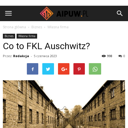
Aipuw.pl
Strona główna
Biznes
Własna firma
Biznes
Własna firma
Co to FKL Auschwitz?
Przez
Redakcja
-
5 czerwca 2023
998
0