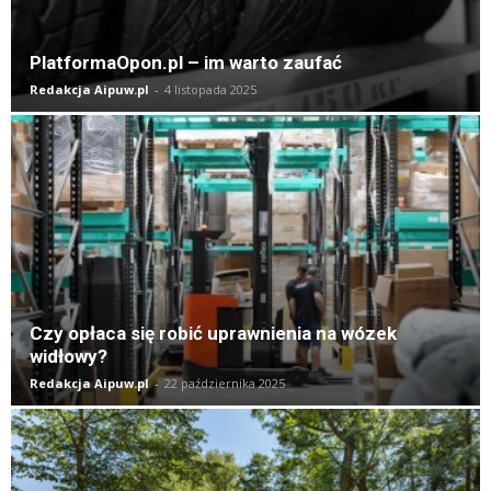
PlatformaOpon.pl – im warto zaufać
Redakcja Aipuw.pl
-
4 listopada 2025
Czy opłaca się robić uprawnienia na wózek
widłowy?
Redakcja Aipuw.pl
-
22 października 2025