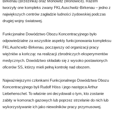
Birkenau (Brzezinka) oraz Monowitz (Monowice). Razem
tworzyły one kompleks zwany FKL Auschwitz-Birkenau – jedno z
największych centrów zagładzie ludności żydowskiej podczas
drugiej wojny światowej.
Funkcjonalne Dowództwo Obozu Koncentracyjnego było
odpowiedzialne za wszystkie aspekty funkcjonowania kompleksu
FKL Aushcwitz-Birkenau, począwszy od organizacji pracy
więźniów a kończąc na realizacji zbrodniczych eksperymentów
medycznych. Dowództwo składało się z wysoko postawionych
oficerów SS, którzy mieli pełną kontrolę nad obozem.
Najważniejszymi członkami Funkcjonalnego Dowództwa Obozu
Koncentracyjnego byli Rudolf Höss i jego następca Arthur
Liebehenschel. To właśnie oni decydowali o tym, kto zostanie
zabity w komorach gazowych lub poprzez strzelanie do nich lub
wykorzystywanie ich jako niewolników pracy przymusowej.