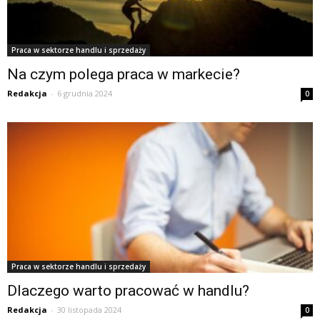
Praca w sektorze handlu i sprzedaży
Na czym polega praca w markecie?
Redakcja
-
6 grudnia 2024
0
Praca w sektorze handlu i sprzedaży
Dlaczego warto pracować w handlu?
Redakcja
-
30 listopada 2024
0