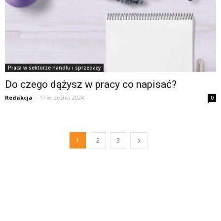
Praca w sektorze handlu i sprzedaży
Do czego dążysz w pracy co napisać?
Redakcja
-
17 września 2024
0
1
2
3