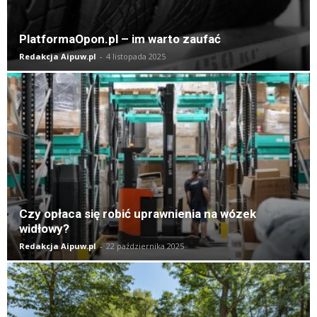
PlatformaOpon.pl – im warto zaufać
Redakcja Aipuw.pl
-
4 listopada 2025
Czy opłaca się robić uprawnienia na wózek
widłowy?
Redakcja Aipuw.pl
-
22 października 2025