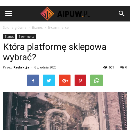
Aipuw.pl
Strona główna
Biznes
E-commerce
Biznes
E-commerce
Która platformę sklepowa
wybrać?
Przez
Redakcja
-
6 grudnia 2023
601
0