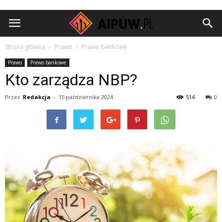
Aipuw.pl
Strona główna
Prawo
Prawo bankowe
Prawo
Prawo bankowe
Kto zarządza NBP?
Przez
Redakcja
-
15 października 2024
514
0