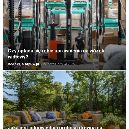
Czy opłaca się robić uprawnienia na wózek
widłowy?
Redakcja Aipuw.pl
-
22 października 2025
Jaka jest odpowiednia grubość drewna na