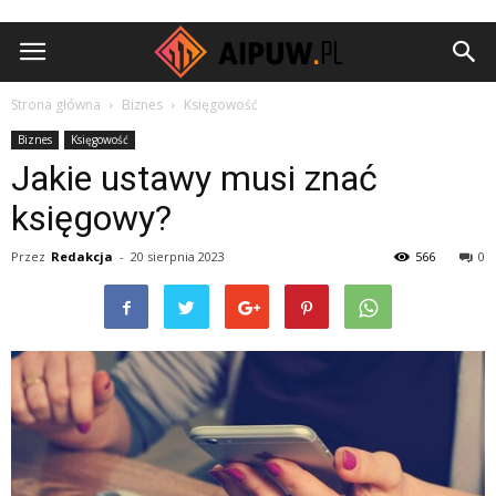
Aipuw.pl
Strona główna
Biznes
Księgowość
Biznes
Księgowość
Jakie ustawy musi znać
księgowy?
Przez
Redakcja
-
20 sierpnia 2023
566
0