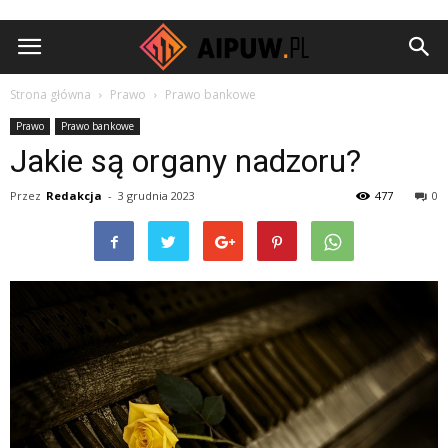
Aipuw.pl
Strona główna
Prawo
Prawo bankowe
Prawo
Prawo bankowe
Jakie są organy nadzoru?
Przez
Redakcja
-
3 grudnia 2023
477
0