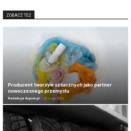
ZOBACZ TEŻ
K
Producent tworzyw sztucznych jako partner
nowoczesnego przemysłu
Redakcja Aipuw.pl
-
30 maja 2026