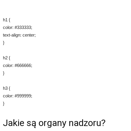
h1 {
color: #333333;
text-align: center;
}
h2 {
color: #666666;
}
h3 {
color: #999999;
}
Jakie są organy nadzoru?