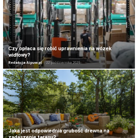
Czy opłaca się robić uprawnienia na wózek
widłowy?
Redakcja Aipuw.pl
-
22 października 2025
Jaka jest odpowiednia grubość drewna na
zadaszenie tarasu?