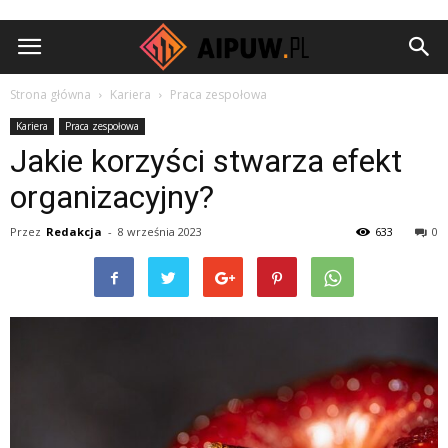
Aipuw.pl
Strona główna
Kariera
Praca zespołowa
Kariera
Praca zespołowa
Jakie korzyści stwarza efekt
organizacyjny?
Przez
Redakcja
-
8 września 2023
633
0