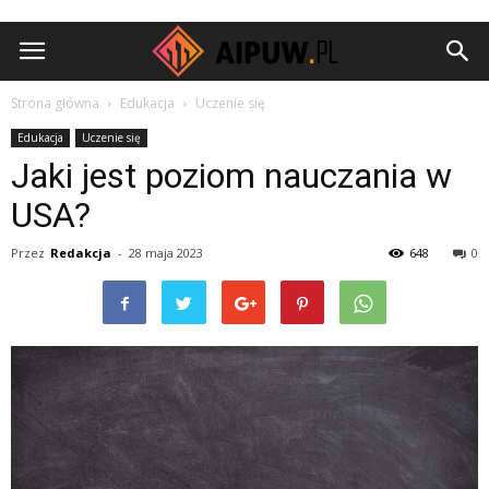
Aipuw.pl
Strona główna
Edukacja
Uczenie się
Edukacja
Uczenie się
Jaki jest poziom nauczania w
USA?
Przez
Redakcja
-
28 maja 2023
648
0