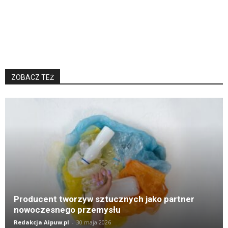
ZOBACZ TEŻ
K
Producent tworzyw sztucznych jako partner
nowoczesnego przemysłu
Redakcja Aipuw.pl
-
30 maja 2026