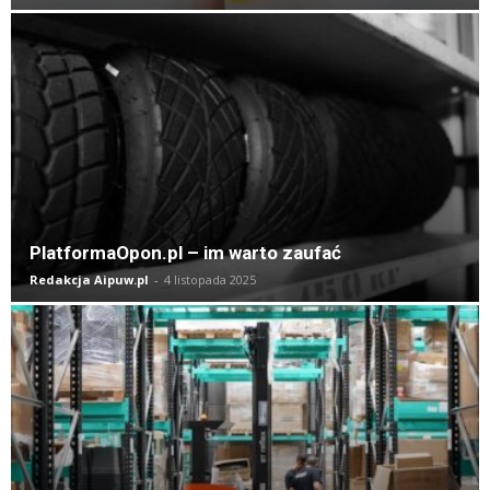
PlatformaOpon.pl – im warto zaufać
Redakcja Aipuw.pl
-
4 listopada 2025