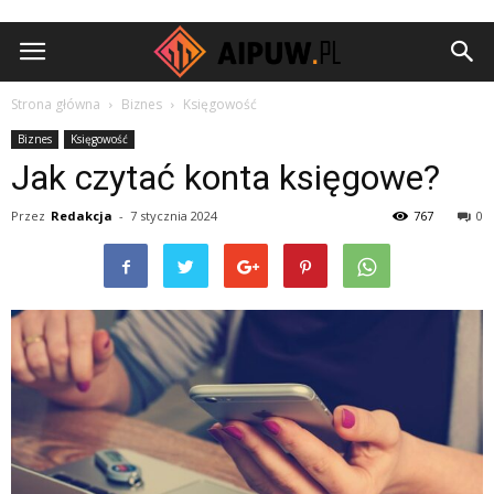
Aipuw.pl
Strona główna
Biznes
Księgowość
Biznes
Księgowość
Jak czytać konta księgowe?
Przez
Redakcja
-
7 stycznia 2024
767
0