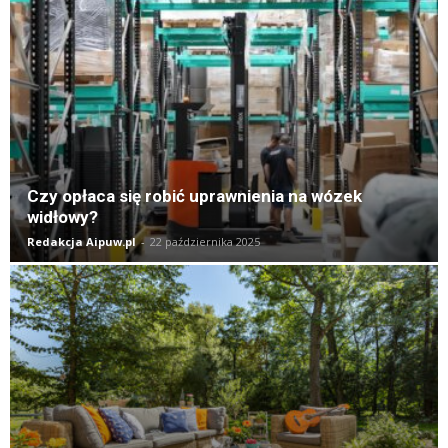
Czy opłaca się robić uprawnienia na wózek
widłowy?
Redakcja Aipuw.pl
-
22 października 2025