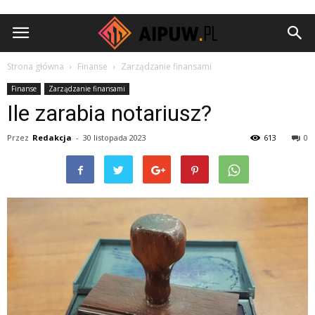
Aipuw.pl
Strona główna
Finanse
Zarządzanie finansami
Finanse
Zarządzanie finansami
Ile zarabia notariusz?
Przez
Redakcja
-
30 listopada 2023
613
0