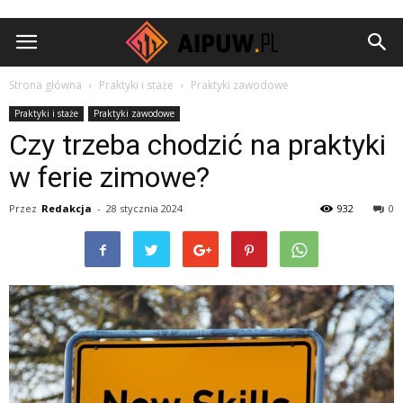
Aipuw.pl
Strona główna
Praktyki i staże
Praktyki zawodowe
Praktyki i staże
Praktyki zawodowe
Czy trzeba chodzić na praktyki
w ferie zimowe?
Przez
Redakcja
-
28 stycznia 2024
932
0