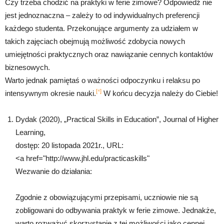
Czy trzeba chodzić na praktyki w ferie zimowe? Odpowiedź nie
jest jednoznaczna – zależy to od indywidualnych preferencji
każdego studenta. Przekonujące argumenty za udziałem w
takich zajęciach obejmują możliwość zdobycia nowych
umiejętności praktycznych oraz nawiązanie cennych kontaktów
biznesowych.
Warto jednak pamiętaś o ważności odpoczynku i relaksu po
[⁴]
intensywnym okresie nauki.
W końcu decyzja należy do Ciebie!
Dydak (2020), „Practical Skills in Education”, Journal of Higher
Learning,
dostęp: 20 listopada 2021r., URL:
<a href="http://www.jhl.edu/practicaskills"
Wezwanie do działania:
Zgodnie z obowiązującymi przepisami, uczniowie nie są
zobligowani do odbywania praktyk w ferie zimowe. Jednakże,
warto rozważyć skorzystanie z tej możliwości jako cennej