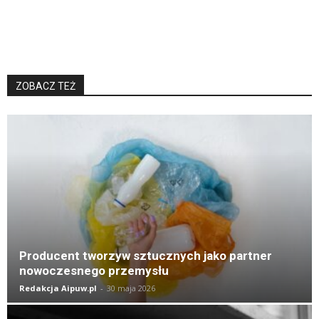
ZOBACZ TEŻ
K
Producent tworzyw sztucznych jako partner
nowoczesnego przemysłu
Redakcja Aipuw.pl
-
30 maja 2026