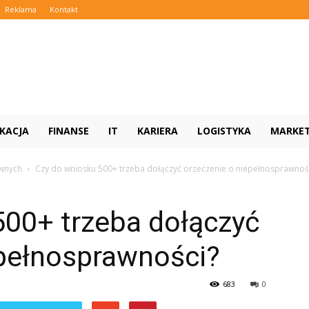
Reklama
Kontakt
KACJA
FINANSE
IT
KARIERA
LOGISTYKA
MARKE
wnych
Czy do wniosku 500+ trzeba dołączyć orzeczenie o niepełnosprawnoś
500+ trzeba dołączyć
epełnosprawności?
683
0