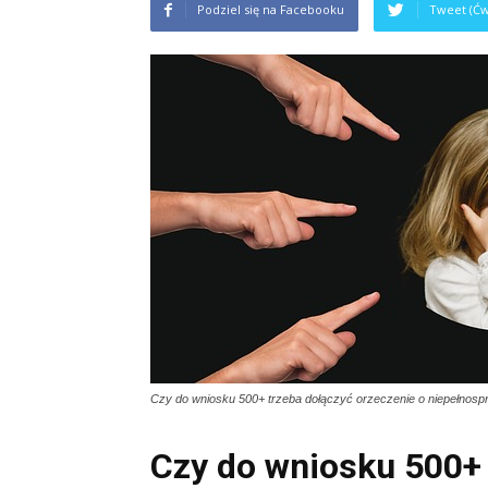
Podziel się na Facebooku
Tweet (Ćw
Czy do wniosku 500+ trzeba dołączyć orzeczenie o niepełnosp
Czy do wniosku 500+ 