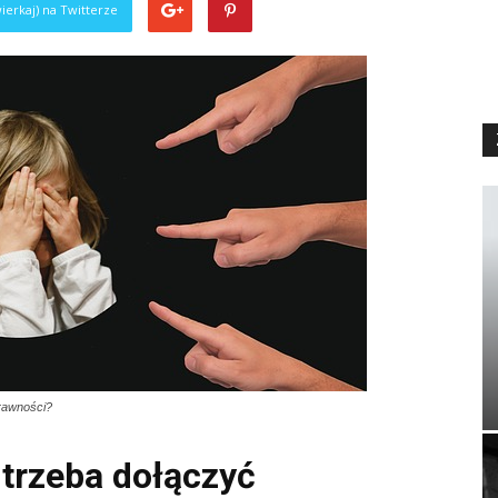
ierkaj) na Twitterze
rawności?
trzeba dołączyć