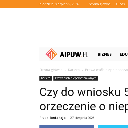
niedziela, sierpień 9, 2026
Strona główna
O nas
Aipuw.pl
BIZNES
EDU
Strona główna
Kariera
Prawa osób niepełnospra
Kariera
Prawa osób niepełnosprawnych
Czy do wniosku 
orzeczenie o ni
Przez
Redakcja
-
27 sierpnia 2023