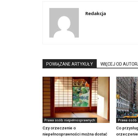
Redakcja
POWIĄZANE ARTYKUŁY
WIĘCEJ OD AUTOR
Prawa osób niepełnosprawnych
Prawa osób 
Czy orzeczenie o
Co przysług
niepełnosprawności można dostać
orzeczeni