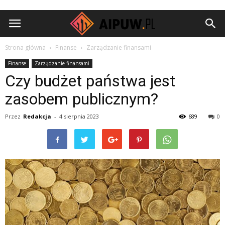
Aipuw.pl
Strona główna
Finanse
Zarządzanie finansami
Finanse
Zarządzanie finansami
Czy budżet państwa jest
zasobem publicznym?
Przez
Redakcja
-
4 sierpnia 2023
689
0