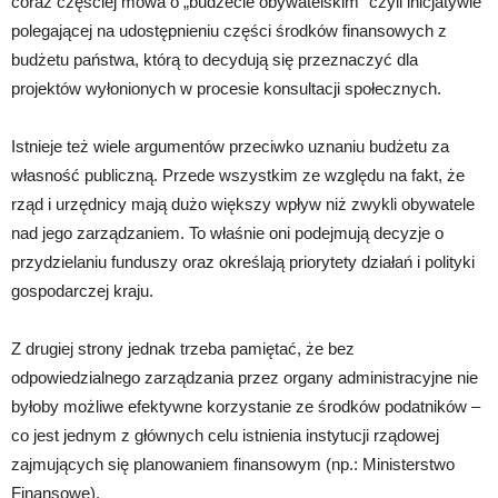
coraz częściej mowa o „budżecie obywatelskim” czyli inicjatywie
polegającej na udostępnieniu części środków finansowych z
budżetu państwa, którą to decydują się przeznaczyć dla
projektów wyłonionych w procesie konsultacji społecznych.
Istnieje też wiele argumentów przeciwko uznaniu budżetu za
własność publiczną. Przede wszystkim ze względu na fakt, że
rząd i urzędnicy mają dużo większy wpływ niż zwykli obywatele
nad jego zarządzaniem. To właśnie oni podejmują decyzje o
przydzielaniu funduszy oraz określają priorytety działań i polityki
gospodarczej kraju.
Z drugiej strony jednak trzeba pamiętać, że bez
odpowiedzialnego zarządzania przez organy administracyjne nie
byłoby możliwe efektywne korzystanie ze środków podatników –
co jest jednym z głównych celu istnienia instytucji rządowej
zajmujących się planowaniem finansowym (np.: Ministerstwo
Finansowe).