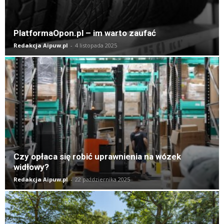
PlatformaOpon.pl – im warto zaufać
Redakcja Aipuw.pl
-
4 listopada 2025
Czy opłaca się robić uprawnienia na wózek
widłowy?
Redakcja Aipuw.pl
-
22 października 2025