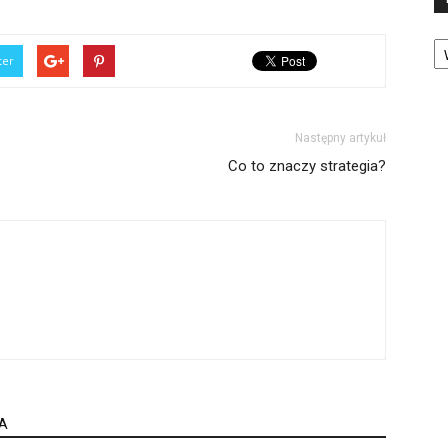
Ka
ter
Następny artykuł
Co to znaczy strategia?
A