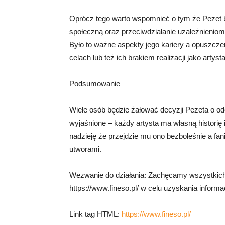
Oprócz tego warto wspomnieć o tym że Pezet 
społeczną oraz przeciwdziałanie uzależnieniom
Było to ważne aspekty jego kariery a opuszcze
celach lub też ich brakiem realizacji jako artysta
Podsumowanie
Wiele osób będzie żałować decyzji Pezeta o od
wyjaśnione – każdy artysta ma własną historię
nadzieję że przejdzie mu ono bezboleśnie a fan
utworami.
Wezwanie do działania: Zachęcamy wszystkich
https://www.fineso.pl/ w celu uzyskania informac
Link tag HTML:
https://www.fineso.pl/