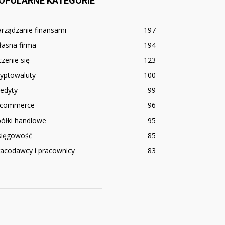
OPULARNE KATEGORIE
rządzanie finansami
197
łasna firma
194
zenie się
123
ryptowaluty
100
edyty
99
-commerce
96
półki handlowe
95
sięgowość
85
racodawcy i pracownicy
83