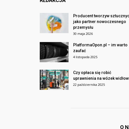
REDAKCJA
Producent tworzyw sztuczny
jako partner nowoczesnego
przemysłu
30 maja 2026
PlatformaOpon.pl – im warto
zaufać
4 listopada 2025
Czy opłaca się robić
uprawnienia na wózek widłow
22 października 2025
O 