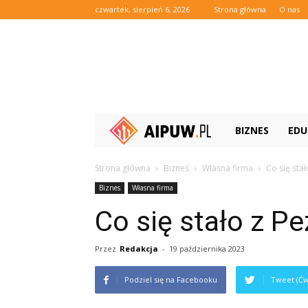
czwartek, sierpień 6, 2026
Strona główna
O nas
Aipuw.pl
BIZNES
EDU
Strona główna
Biznes
Własna firma
Co się sta
Biznes
Własna firma
Co się stało z P
Przez
Redakcja
-
19 października 2023
Podziel się na Facebooku
Tweet (Ćw