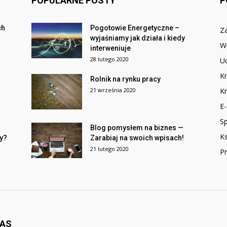
POPULARNE POSTY
P
ch
Pogotowie Energetyczne –
Za
wyjaśniamy jak działa i kiedy
W
interweniuje
28 lutego 2020
Uc
K
Rolnik na rynku pracy
21 września 2020
Kr
E
S
Blog pomysłem na biznes —
K
y?
Zarabiaj na swoich wpisach!
21 lutego 2020
P
NAS