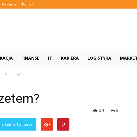
Reklama
Kontakt
KACJA
FINANSE
IT
KARIERA
LOGISTYKA
MARKE
ło z Pezetem?
ezetem?
643
0
ierkaj) na Twitterze